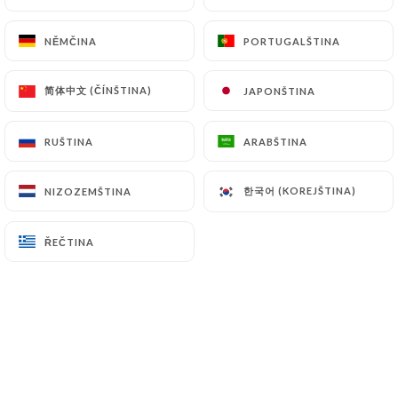
NĚMČINA
NĚMČINA
PORTUGALŠTINA
PORTUGALŠTINA
简体中文 (ČÍNŠTINA)
简体中文 (ČÍNŠTINA)
JAPONŠTINA
JAPONŠTINA
RUŠTINA
RUŠTINA
ARABŠTINA
ARABŠTINA
한국어 (KOREJŠTINA)
한국어 (KOREJŠTINA)
NIZOZEMŠTINA
NIZOZEMŠTINA
ŘEČTINA
ŘEČTINA