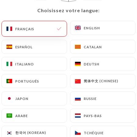
Choisissez votre langue:
Choisissez votre langue:
ENGLISH
ENGLISH
FRANÇAIS
FRANÇAIS
Nos soupes/ Entrée
Soupe aux lentilles
ESPAÑOL
ESPAÑOL
CATALAN
CATALAN
4.00€
ITALIANO
ITALIANO
DEUTSH
DEUTSH
Soupe aux tripes
4.00€
简体中文 (CHINESE)
简体中文 (CHINESE)
PORTUGUÊS
PORTUGUÊS
Entrée Karişik Meze
JAPON
JAPON
RUSSIE
RUSSIE
2.00€
ARABE
ARABE
PAYS-BAS
PAYS-BAS
한국어 (KOREAN)
한국어 (KOREAN)
TCHÉQUIE
TCHÉQUIE