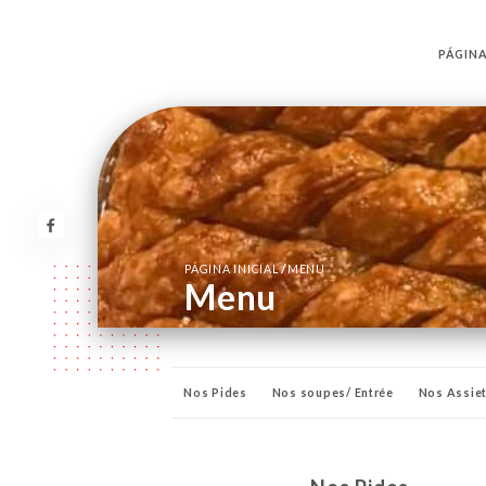
PÁGINA
/
PÁGINA INICIAL
MENU
Menu
Nos Pides
Nos soupes/ Entrée
Nos Assie