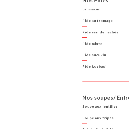
Nos Pides
Lahmacun
Pide au fromage
Pide viande hachée
Pide mixte
Pide sucuklu
Pide kuşbaşi
Nos soupes/ Entr
Soupe aux lentilles
Soupe aux tripes