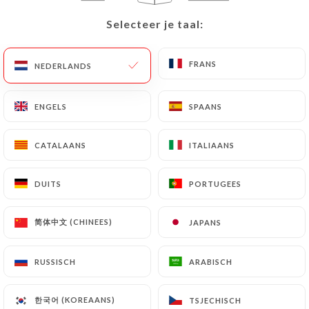
Selecteer je taal:
Selecteer je taal:
FRANS
FRANS
NEDERLANDS
NEDERLANDS
Nos soupes/ Entrée
Soupe aux lentilles
ENGELS
ENGELS
SPAANS
SPAANS
4.00€
CATALAANS
CATALAANS
ITALIAANS
ITALIAANS
Soupe aux tripes
4.00€
DUITS
DUITS
PORTUGEES
PORTUGEES
Entrée Karişik Meze
简体中文 (CHINEES)
简体中文 (CHINEES)
JAPANS
JAPANS
2.00€
RUSSISCH
RUSSISCH
ARABISCH
ARABISCH
한국어 (KOREAANS)
한국어 (KOREAANS)
TSJECHISCH
TSJECHISCH